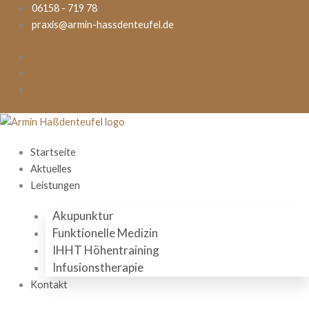
Zum
06158 - 719 78
Inhalt
praxis@armin-hassdenteufel.de
springen
Startseite
Aktuelles
Leistungen
Akupunktur
Funktionelle Medizin
IHHT Höhentraining
Infusionstherapie
Kontakt