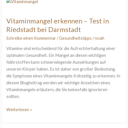
Vitaminmangel
erkennen
–
Vitaminmangel erkennen – Test in
Test
Riedstadt bei Darmstadt
in
Riedstadt
Schreibe einen Kommentar
/
Gesundheitstipps
/
noah
bei
Vitamine sind entscheidend für die Aufrechterhaltung einer
Darmstadt
optimalen Gesundheit. Ein Mangel an diesen wichtigen
Nährstoffen kann schwerwiegende Auswirkungen auf
unseren Körper haben. Es ist daher von großer Bedeutung,
die Symptome eines Vitaminmangels frühzeitig zu erkennen. In
diesem Blogbeitrag werden wir wichtige Anzeichen eines
Vitaminmangels erläutern, die Sie keinesfalls ignorieren
sollten.
Weiterlesen »