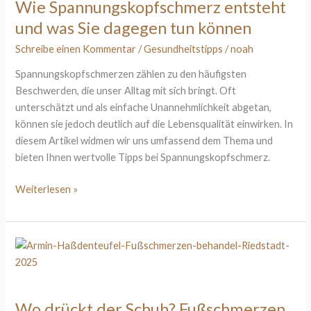
Wie Spannungskopfschmerz entsteht
was
und was Sie dagegen tun können
Sie
dagegen
Schreibe einen Kommentar
/
Gesundheitstipps
/
noah
tun
Spannungskopfschmerzen zählen zu den häufigsten
können
Beschwerden, die unser Alltag mit sich bringt. Oft
unterschätzt und als einfache Unannehmlichkeit abgetan,
können sie jedoch deutlich auf die Lebensqualität einwirken. In
diesem Artikel widmen wir uns umfassend dem Thema und
bieten Ihnen wertvolle Tipps bei Spannungskopfschmerz.
Weiterlesen »
Wo
drückt
der
Schuh?
Wo drückt der Schuh? Fußschmerzen