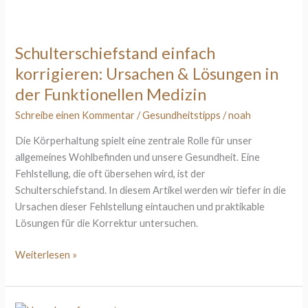
Schulterschiefstand
einfach
korrigieren:
Schulterschiefstand einfach
Ursachen
korrigieren: Ursachen & Lösungen in
&
Lösungen
der Funktionellen Medizin
in
Schreibe einen Kommentar
/
Gesundheitstipps
/
noah
der
Funktionellen
Die Körperhaltung spielt eine zentrale Rolle für unser
Medizin
allgemeines Wohlbefinden und unsere Gesundheit. Eine
Fehlstellung, die oft übersehen wird, ist der
Schulterschiefstand. In diesem Artikel werden wir tiefer in die
Ursachen dieser Fehlstellung eintauchen und praktikable
Lösungen für die Korrektur untersuchen.
Weiterlesen »