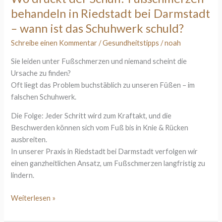
Fußschmerzen
behandeln in Riedstadt bei Darmstadt
behandeln
in
– wann ist das Schuhwerk schuld?
Riedstadt
Schreibe einen Kommentar
/
Gesundheitstipps
/
noah
bei
Darmstadt
Sie leiden unter Fußschmerzen und niemand scheint die
–
Ursache zu finden?
wann
Oft liegt das Problem buchstäblich zu unseren Füßen – im
ist
falschen Schuhwerk.
das
Die Folge: Jeder Schritt wird zum Kraftakt, und die
Schuhwerk
Beschwerden können sich vom Fuß bis in Knie & Rücken
schuld?
ausbreiten.
In unserer Praxis in Riedstadt bei Darmstadt verfolgen wir
einen ganzheitlichen Ansatz, um Fußschmerzen langfristig zu
lindern.
Weiterlesen »