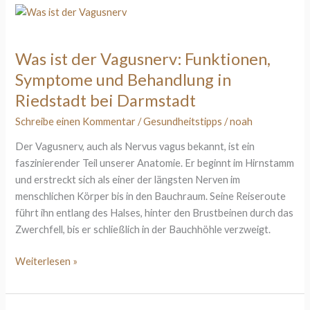
Was
ist
der
Was ist der Vagusnerv: Funktionen,
Vagusnerv:
Symptome und Behandlung in
Funktionen,
Symptome
Riedstadt bei Darmstadt
und
Schreibe einen Kommentar
/
Gesundheitstipps
/
noah
Behandlung
in
Der Vagusnerv, auch als Nervus vagus bekannt, ist ein
Riedstadt
faszinierender Teil unserer Anatomie. Er beginnt im Hirnstamm
bei
und erstreckt sich als einer der längsten Nerven im
Darmstadt
menschlichen Körper bis in den Bauchraum. Seine Reiseroute
führt ihn entlang des Halses, hinter den Brustbeinen durch das
Zwerchfell, bis er schließlich in der Bauchhöhle verzweigt.
Weiterlesen »