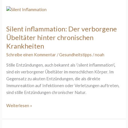
Silent
inflammation:
Der
Silent inflammation: Der verborgene
verborgene
Übeltäter hinter chronischen
Übeltäter
hinter
Krankheiten
chronischen
Schreibe einen Kommentar
/
Gesundheitstipps
/
noah
Krankheiten
Stille Entzündungen, auch bekannt als \’silent inflammation\‘,
sind ein verborgener Übeltäter im menschlichen Körper. Im
Gegensatz zu akuten Entzündungen, die als direkte
Immunreaktion auf Infektionen oder Verletzungen auftreten,
sind stille Entzündungen chronischer Natur.
Weiterlesen »