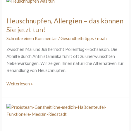
Heuschnupfen,
Allergien
–
Heuschnupfen, Allergien – das können
das
Sie jetzt tun!
können
Sie
Schreibe einen Kommentar
/
Gesundheitstipps
/
noah
jetzt
Zwischen Mai und Juli herrscht Pollenflug-Hochsaison. Die
tun!
Abhilfe durch Antihistaminika führt oft zu unerwünschten
Nebenwirkungen. Wir zeigen Ihnen natürliche Alternativen zur
Behandlung von Heuschnupfen.
Weiterlesen »
Wie
Spannungskopfschmerz
entsteht
und