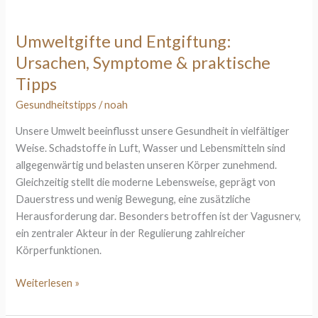
und
Entgiftung:
Umweltgifte und Entgiftung:
Ursachen,
Ursachen, Symptome & praktische
Symptome
&
Tipps
praktische
Gesundheitstipps
/
noah
Tipps
Unsere Umwelt beeinflusst unsere Gesundheit in vielfältiger
Weise. Schadstoffe in Luft, Wasser und Lebensmitteln sind
allgegenwärtig und belasten unseren Körper zunehmend.
Gleichzeitig stellt die moderne Lebensweise, geprägt von
Dauerstress und wenig Bewegung, eine zusätzliche
Herausforderung dar. Besonders betroffen ist der Vagusnerv,
ein zentraler Akteur in der Regulierung zahlreicher
Körperfunktionen.
Weiterlesen »