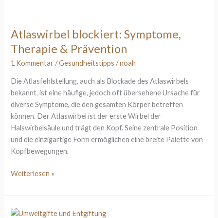
Atlaswirbel
blockiert:
Symptome,
Atlaswirbel blockiert: Symptome,
Therapie
Therapie & Prävention
&
Prävention
1 Kommentar
/
Gesundheitstipps
/
noah
Die Atlasfehlstellung, auch als Blockade des Atlaswirbels
bekannt, ist eine häufige, jedoch oft übersehene Ursache für
diverse Symptome, die den gesamten Körper betreffen
können. Der Atlaswirbel ist der erste Wirbel der
Halswirbelsäule und trägt den Kopf. Seine zentrale Position
und die einzigartige Form ermöglichen eine breite Palette von
Kopfbewegungen.
Weiterlesen »
Umweltgifte