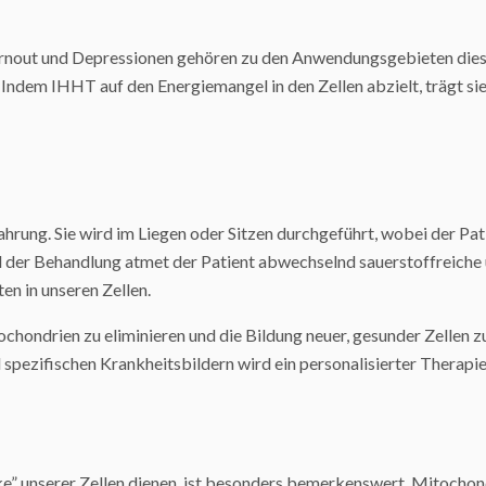
rnout und Depressionen gehören zu den Anwendungsgebieten dies
ndem IHHT auf den Energiemangel in den Zellen abzielt, trägt si
rung. Sie wird im Liegen oder Sitzen durchgeführt, wobei der P
 der Behandlung atmet der Patient abwechselnd sauerstoffreiche u
n in unseren Zellen.
ochondrien zu eliminieren und die Bildung neuer, gesunder Zellen z
pezifischen Krankheitsbildern wird ein personalisierter Therapiep
e” unserer Zellen dienen, ist besonders bemerkenswert. Mitochond