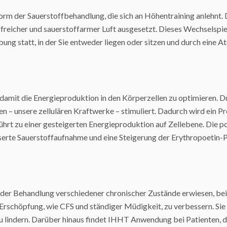
 Form der Sauerstoffbehandlung, die sich an Höhentraining anleh
reicher und sauerstoffarmer Luft ausgesetzt. Dieses Wechselspiel
ung statt, in der Sie entweder liegen oder sitzen und durch eine
damit die Energieproduktion in den Körperzellen zu optimieren.
ien – unsere zellulären Kraftwerke – stimuliert. Dadurch wird ein
führt zu einer gesteigerten Energieproduktion auf Zellebene. Die 
sserte Sauerstoffaufnahme und eine Steigerung der Erythropoetin-
in der Behandlung verschiedener chronischer Zustände erwiesen, be
r Erschöpfung, wie CFS und ständiger Müdigkeit, zu verbessern. Si
 lindern. Darüber hinaus findet IHHT Anwendung bei Patienten, die