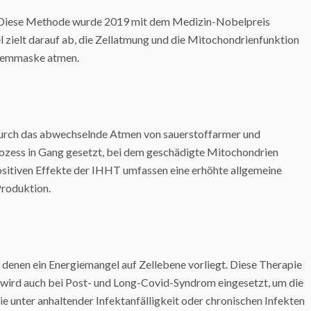
nt. Diese Methode wurde 2019 mit dem Medizin-Nobelpreis
 zielt darauf ab, die Zellatmung und die Mitochondrienfunktion
 Atemmaske atmen.
 Durch das abwechselnde Atmen von sauerstoffarmer und
 Prozess in Gang gesetzt, bei dem geschädigte Mitochondrien
positiven Effekte der IHHT umfassen eine erhöhte allgemeine
Produktion.
i denen ein Energiemangel auf Zellebene vorliegt. Diese Therapie
e wird auch bei Post- und Long-Covid-Syndrom eingesetzt, um die
 unter anhaltender Infektanfälligkeit oder chronischen Infekten